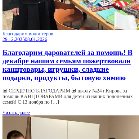
Благодарим волонтеров
29.12.2025
08.01.2026
Благодарим дарователей за помощь! В
декабре нашим семьям пожертвовали
канцтовары, игрушки, сладкие
подарки, продукты, бытовую химию
💟 СЕРДЕЧНО БЛАГОДАРИМ 💟 школу №24 г.Кирова за
помощь КАНЦТОВАРАМИ для детей из наших подопечных
семей! С 13 ноября по […]
Читать далее