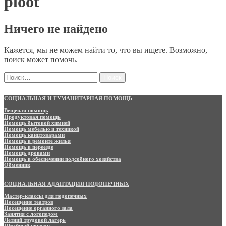
ploot
Ничего не найдено
Кажется, мы не можем найти то, что вы ищете. Возможно,
поиск может помочь.
Найти:
СОЦИАЛЬНАЯ И ГУМАНИТАРНАЯ ПОМОЩЬ
Вещевая помощь
Продуктовая помощь
Помощь бытовой химией
Помощь мебелью и техникой
Помощь канцтоварами
Помощь в ремонте жилья
Помощь в переезде
Помощь дровами
Помощь в обеспечении подсобного хозяйства
Обменник
СОЦИАЛЬНАЯ АДАПТАЦИЯ ПОДОПЕЧНЫХ
Мастер-классы для подопечных
Посещение театров
Посещение органного зала
Занятия с логопедом
Летний трудовой лагерь
Швейный кружок